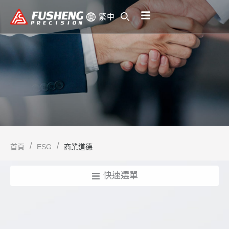
跳
繁中
至
主
要
內
容
首頁
ESG
商業道德