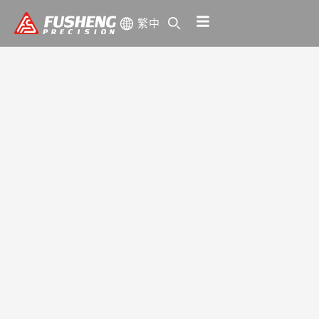
跳
繁中
至
主
要
內
容